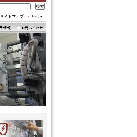
English
サイトマップ
MunekataIndustryalMachinery